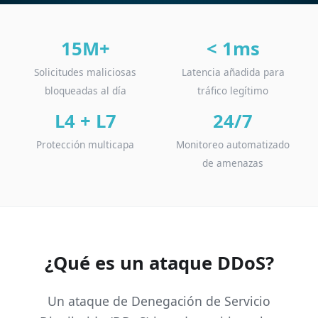
15M+
< 1ms
Solicitudes maliciosas
Latencia añadida para
bloqueadas al día
tráfico legítimo
L4 + L7
24/7
Protección multicapa
Monitoreo automatizado
de amenazas
¿Qué es un ataque DDoS?
Un ataque de Denegación de Servicio